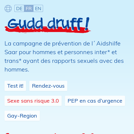
Z
u
DE
FR
EN
m
I
n
h
a
l
La campagne de prévention de l´ Aidshilfe
t
s
Saar pour hommes et personnes inter* et
p
trans* ayant des rapports sexuels avec des
r
i
hommes.
n
g
e
Test it!
Rendez-vous
n
Sexe sans risque 3.0
PEP en cas d’urgence
Gay-Region